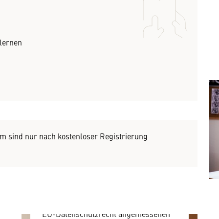
rlernen
Wir benötigen Ihre
Zustimmung
Hier würden wir Ihnen gerne einen
externen Inhalt anzeigen. Dafür
benötigen wir allerdings Ihre
orm sind nur nach kostenloser Registrierung
Zustimmung, da Ihr Browser
personenbezogene technische Daten
zu Geräten und Nutzerverhalten
mitunter mit US-amerikanischen
Anbietern austauscht.
Diese Daten unterliegen keinem dem
EU-Datenschutzrecht angemessenen