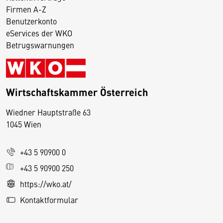
Firmen A-Z
Benutzerkonto
eServices der WKO
Betrugswarnungen
Wirtschaftskammer Österreich
Wiedner Hauptstraße 63
D
1045 Wien
i
e
+43 5 90900 0
s
e
+43 5 90900 250
S
https://wko.at/
e
Kontaktformular
it
e