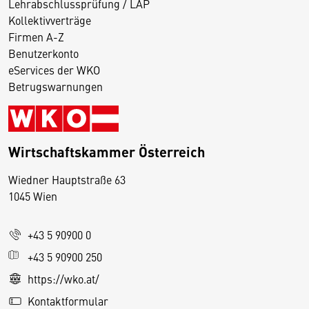
Lehrabschlussprüfung / LAP
Kollektivverträge
Firmen A-Z
Benutzerkonto
eServices der WKO
Betrugswarnungen
Wirtschaftskammer Österreich
Wiedner Hauptstraße 63
D
1045 Wien
i
e
+43 5 90900 0
s
e
+43 5 90900 250
S
https://wko.at/
e
Kontaktformular