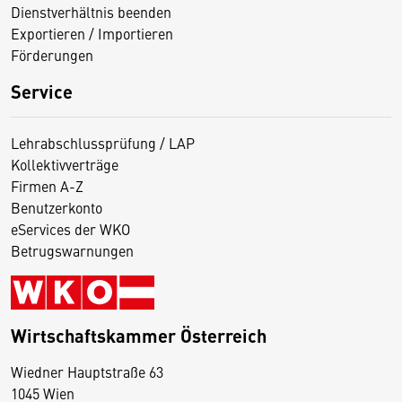
Dienstverhältnis beenden
Exportieren / Importieren
Förderungen
Service
Lehrabschlussprüfung / LAP
Kollektivverträge
Firmen A-Z
Benutzerkonto
eServices der WKO
Betrugswarnungen
Wirtschaftskammer Österreich
Wiedner Hauptstraße 63
D
1045 Wien
i