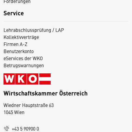
Förderungen
Service
Lehrabschlussprüfung / LAP
Kollektivverträge
Firmen A-Z
Benutzerkonto
eServices der WKO
Betrugswarnungen
Wirtschaftskammer Österreich
Wiedner Hauptstraße 63
D
1045 Wien
i
e
+43 5 90900 0
s