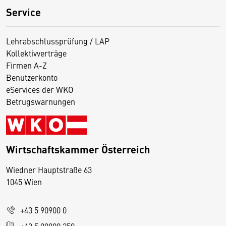
Service
Lehrabschlussprüfung / LAP
Kollektivverträge
Firmen A-Z
Benutzerkonto
eServices der WKO
Betrugswarnungen
Wirtschaftskammer Österreich
Wiedner Hauptstraße 63
D
1045 Wien
i
e
+43 5 90900 0
s
+43 5 90900 250