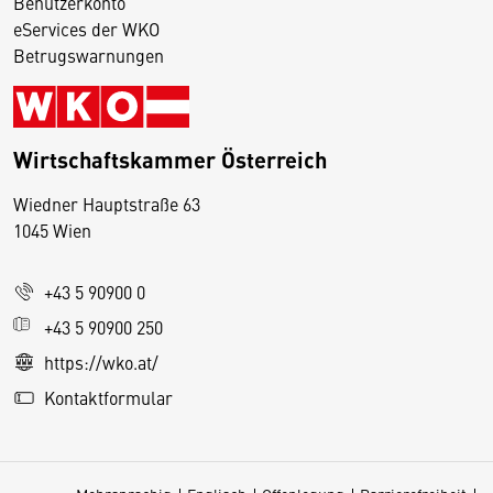
Benutzerkonto
eServices der WKO
Betrugswarnungen
Wirtschaftskammer Österreich
Wiedner Hauptstraße 63
D
1045 Wien
i
e
+43 5 90900 0
s
e
+43 5 90900 250
S
https://wko.at/
e
Kontaktformular
it
e
v