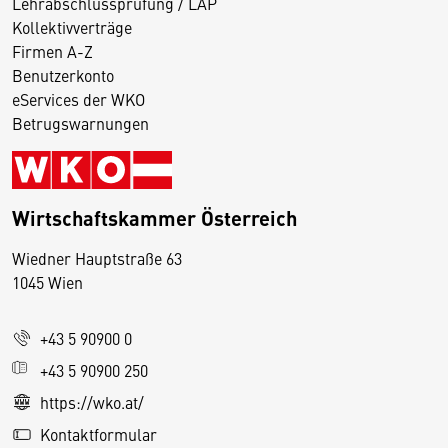
Lehrabschlussprüfung / LAP
Kollektivverträge
Firmen A-Z
Benutzerkonto
eServices der WKO
Betrugswarnungen
Wirtschaftskammer Österreich
Wiedner Hauptstraße 63
D
1045 Wien
i
e
+43 5 90900 0
s
e
+43 5 90900 250
S
https://wko.at/
e
Kontaktformular