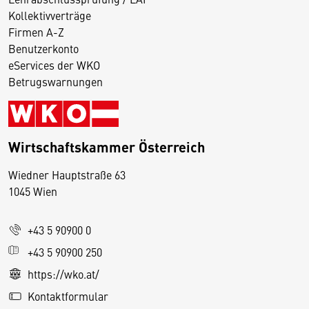
Kollektivverträge
Firmen A-Z
Benutzerkonto
eServices der WKO
Betrugswarnungen
Wirtschaftskammer Österreich
Wiedner Hauptstraße 63
D
1045 Wien
i
e
+43 5 90900 0
s
e
+43 5 90900 250
S
https://wko.at/
e
Kontaktformular
it