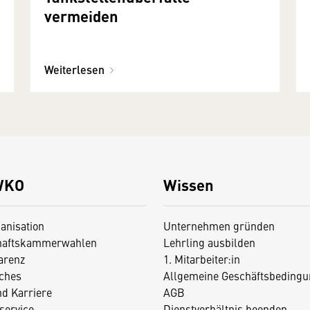
vermeiden
Weiterlesen
WKO
Wissen
anisation
Unternehmen gründen
haftskammerwahlen
Lehrling ausbilden
arenz
1. Mitarbeiter:in
iches
Allgemeine Geschäftsbedingu
nd Karriere
AGB
service
Dienstverhältnis beenden