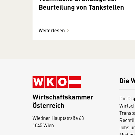
Beurteilung von Tankstellen
Weiterlesen
Die 
Wirtschaftskammer
Die Org
Österreich
Wirtsc
D
Transp
Wiedner Hauptstraße 63
i
Rechtl
1045 Wien
Jobs u
e
Medien