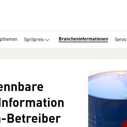
Brancheninformationen
opthemen
Spritpreis
Servi
ennbare
 Information
n-Betreiber