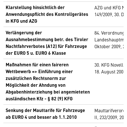
Klarstellung hinsichtlich der
AZG und KFG Nov
Anwendungspflicht des Kontrollgerätes
149/2009, 30. D
in KFG und AZG
Verlängerung der
84. Verordnung 
Ausnahmebestimmung betr. des Tiroler
Landeshauptman
Nachtfahrverbotes (A12) für Fahrzeuge
Oktober 2009, 2
der EURO 5 u. EURO 6 Klasse
Maßnahmen für einen faireren
30. KFG Novelle,
Wettbewerb => Einführung einer
18. August 2009
zusätzlichen Rechtsnorm zur
Möglichkeit der Ahndung von
Abgabenhinterziehung bei angemieteten
ausländischen Kfz - § 82 (9) KFG
Senkung der Mauttarife für Fahrzeuge
Mauttarifverord
ab EURO 4 und besser ab 1.1.2010
II, 232/2009, 20.