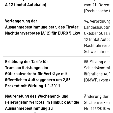
A 12 (Inntal Autobahn)
vom 21. Dezemb
(Rechtssache C-
Verlängerung der
94. Verordnung 
Ausnahmebestimmung betr. des Tiroler
Landeshauptman
Nachtfahrverbotes (A12) für EURO 5 Lkw
Oktober 2011, mi
12 Inntal Autob
Nachtfahrverbot
Schwerfahrzeug
Erhöhung der Tarife für
88. Sitzung der
Transportleistungen im
Schiedskommiss
Güternahverkehr für Verträge mit
öffentliche Auf
öffentlichen Auftraggebern um 2,85
(BMWFJ) vom 8. 
Prozent mit Wirkung 1.1.2011
Neuregelung des Wochenend- und
Änderung der
Feiertagsfahrverbots im Hinblick auf die
Straßenverkehr
Ausnahmebestimmung zu
Nr. 116/2010 vo