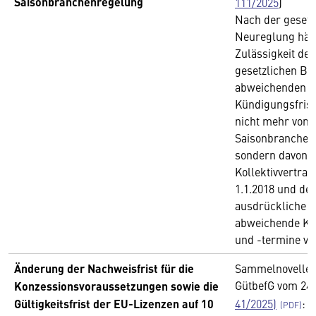
Saisonbranchenregelung
111/2025
)
Nach der gesetz
Neureglung hän
Zulässigkeit der
gesetzlichen B
abweichenden
Kündigungsfrist
nicht mehr vom 
Saisonbranchene
sondern davon, 
Kollektivvertra
1.1.2018 und de
ausdrückliche 
abweichende Kü
und -termine ve
Änderung der Nachweisfrist für die
Sammelnovelle
GütbefG vom 24.
Konzessionsvoraussetzungen sowie die
Gültigkeitsfrist der EU-Lizenzen auf 10
41/2025)
: