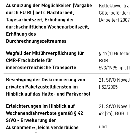
Ausnutzung der Möglichkeiten (Vorgabe
Kollektivvertrag
durch EU RL) betr. Nachtarbeit,
Güterbeförderu
Tagesarbeitszeit, Erhöhung der
(Arbeiter) 2007
durchschnittlichen Wochenarbeitszeit,
Erhöhung des
Durchrechnungszeitraumes
Wegfall der Mitführverpflichtung für
§ 17(1) Güterbe
CMR-Frachtbriefe für
BGBl.
innerösterreichische Transporte
593/1995 igF. (B
Beseitigung der Diskriminierung von
21. StVO Novelle
privaten Paketzustelldiensten im
I 52/2005
Hinblick auf das Halte- und Parkverbot
Erleichterungen im Hinblick auf
21. StVO Novelle
Wochenendfahrverbote gemäß § 42
42 (2a), BGBl I 
StVO - Erweiterung der
und
Ausnahmen:•„leicht verderbliche