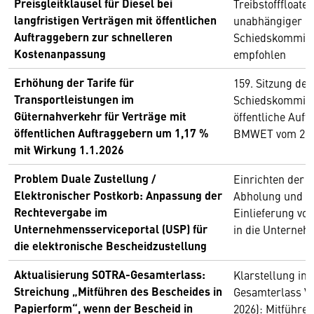
Preisgleitklausel für Diesel bei
Treibstofffloate
langfristigen Verträgen mit öffentlichen
unabhängiger
Auftraggebern zur schnelleren
Schiedskommis
Kostenanpassung
empfohlen
Erhöhung der Tarife für
159. Sitzung de
Transportleistungen im
Schiedskommiss
Güternahverkehr für Verträge mit
öffentliche Auf
öffentlichen Auftraggebern um 1,17 %
BMWET vom 22. 
mit Wirkung 1.1.2026
Problem Duale Zustellung /
Einrichten der 
Elektronischer Postkorb: Anpassung der
Abholung und de
Rechtevergabe im
Einlieferung vo
Unternehmensserviceportal (USP) für
in die Unterne
die elektronische Bescheidzustellung
Aktualisierung SOTRA-Gesamterlass:
Klarstellung i
Streichung „Mitführen des Bescheides in
Gesamterlass Ve
Papierform“, wenn der Bescheid in
2026): Mitführe