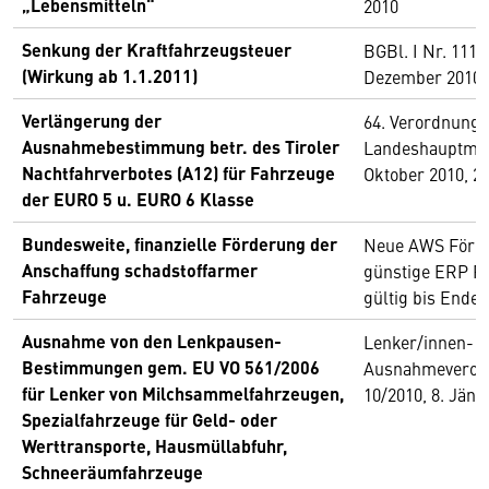
„Lebensmitteln“
2010
Senkung der Kraftfahrzeugsteuer
BGBl. I Nr. 111/
(Wirkung ab 1.1.2011)
Dezember 2010
Verlängerung der
64. Verordnung 
Ausnahmebestimmung betr. des Tiroler
Landeshauptman
Nachtfahrverbotes (A12) für Fahrzeuge
Oktober 2010, 2
der EURO 5 u. EURO 6 Klasse
Bundesweite, finanzielle Förderung der
Neue AWS Förder
Anschaffung schadstoffarmer
günstige ERP Fi
Fahrzeuge
gültig bis Ende 
Ausnahme von den Lenkpausen-
Lenker/innen-
Bestimmungen gem. EU VO 561/2006
Ausnahmeverord
für Lenker von Milchsammelfahrzeugen,
10/2010, 8. Jänn
Spezialfahrzeuge für Geld- oder
Werttransporte, Hausmüllabfuhr,
Schneeräumfahrzeuge