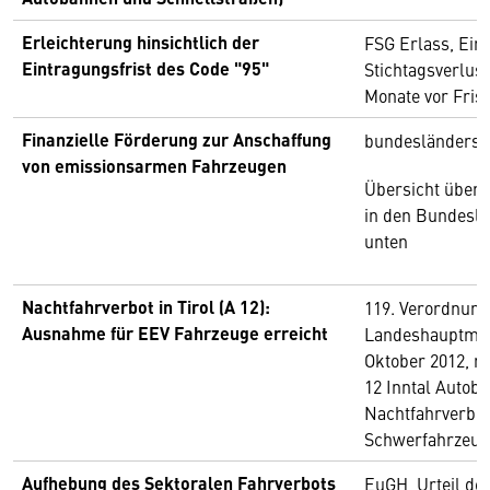
Erleichterung hinsichtlich der
FSG Erlass, Ein
Eintragungsfrist des Code "95"
Stichtagsverlust
Monate vor Fris
Finanzielle Förderung zur Anschaffung
bundesländerspe
von emissionsarmen Fahrzeugen
Übersicht über 
in den Bundeslä
unten
Nachtfahrverbot in Tirol (A 12):
119. Verordnung
Ausnahme für EEV Fahrzeuge erreicht
Landeshauptman
Oktober 2012, mi
12 Inntal Autob
Nachtfahrverbot
Schwerfahrzeug
Aufhebung des Sektoralen Fahrverbots
EuGH, Urteil de