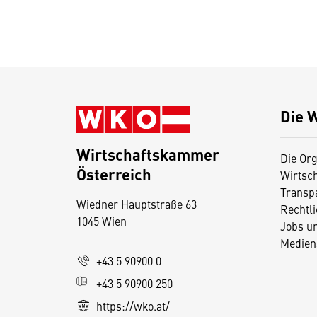
Die 
Wirtschaftskammer
Die Org
Österreich
Wirtsc
D
Transp
Wiedner Hauptstraße 63
i
Rechtl
1045 Wien
Jobs u
e
Medien
s
+43 5 90900 0
e
+43 5 90900 250
S
e
https://wko.at/