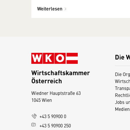
Weiterlesen
Die 
Wirtschaftskammer
Die Org
Österreich
Wirtsc
D
Transp
Wiedner Hauptstraße 63
i
Rechtl
1045 Wien
Jobs u
e
Medien
s
+43 5 90900 0
e
+43 5 90900 250
S