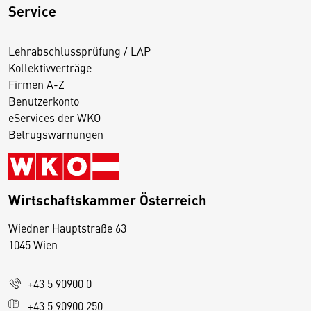
Service
Lehrabschlussprüfung / LAP
Kollektivverträge
Firmen A-Z
Benutzerkonto
eServices der WKO
Betrugswarnungen
Wirtschaftskammer Österreich
Wiedner Hauptstraße 63
D
1045 Wien
i
e
+43 5 90900 0
s
e
+43 5 90900 250