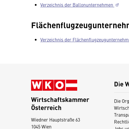
Verzeichnis der Ballonunternehmen
Flächenflugzeugunterne
Verzeichnis der Flächenflugzeugunterneh
Die 
Wirtschaftskammer
Die Org
Österreich
Wirtsc
D
Transp
Wiedner Hauptstraße 63
i
Rechtl
1045 Wien
Jobs u