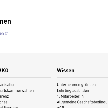
hmen
men
WKO
Wissen
anisation
Unternehmen gründen
haftskammerwahlen
Lehrling ausbilden
arenz
1. Mitarbeiter:in
iches
Allgemeine Geschäftsbedingu
nd Karriere
AGB