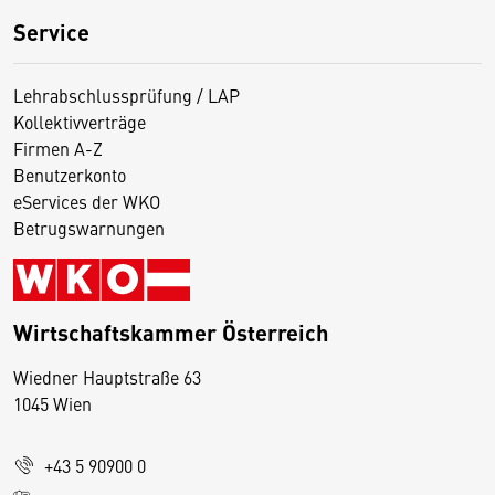
Service
Lehrabschlussprüfung / LAP
Kollektivverträge
Firmen A-Z
Benutzerkonto
eServices der WKO
Betrugswarnungen
Wirtschaftskammer Österreich
Wiedner Hauptstraße 63
D
1045 Wien
i
e
+43 5 90900 0
s