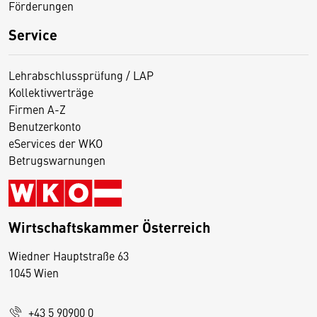
Förderungen
Service
Lehrabschlussprüfung / LAP
Kollektivverträge
Firmen A-Z
Benutzerkonto
eServices der WKO
Betrugswarnungen
Wirtschaftskammer Österreich
Wiedner Hauptstraße 63
D
1045 Wien
i
e
+43 5 90900 0
s