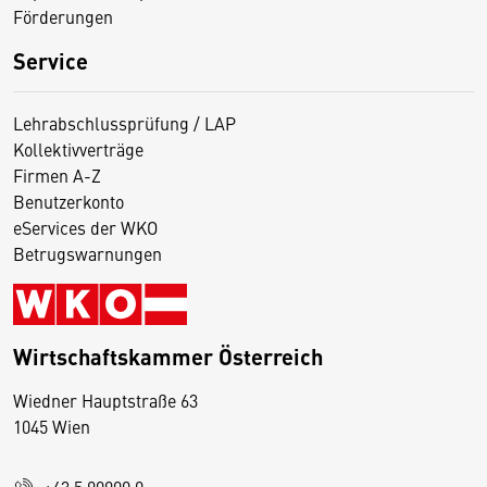
Förderungen
Service
Lehrabschlussprüfung / LAP
Kollektivverträge
Firmen A-Z
Benutzerkonto
eServices der WKO
Betrugswarnungen
Wirtschaftskammer Österreich
Wiedner Hauptstraße 63
D
1045 Wien
i
e
+43 5 90900 0