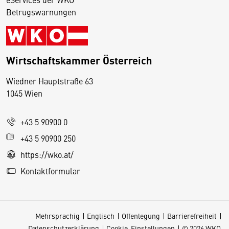
Betrugswarnungen
Wirtschaftskammer Österreich
Wiedner Hauptstraße 63
D
1045 Wien
i
e
+43 5 90900 0
s
e
+43 5 90900 250
S
https://wko.at/
e
Kontaktformular
it
e
v
Mehrsprachig
Englisch
Offenlegung
Barrierefreiheit
e
Datenschutzerklärung
Cookie-Einstellungen
© 2026 WKO