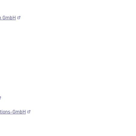
hn GmbH
ations-GmbH