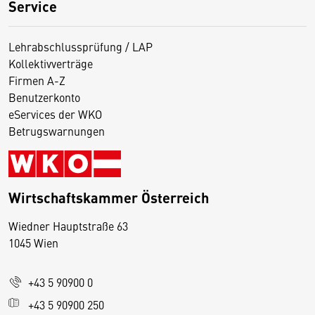
Service
Lehrabschlussprüfung / LAP
Kollektivverträge
Firmen A-Z
Benutzerkonto
eServices der WKO
Betrugswarnungen
Wirtschaftskammer Österreich
Wiedner Hauptstraße 63
D
1045 Wien
i
e
+43 5 90900 0
s
e
+43 5 90900 250