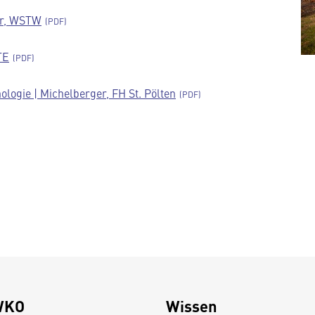
er, WSTW
TE
logie | Michelberger, FH St. Pölten
WKO
Wissen