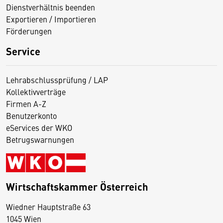
Dienstverhältnis beenden
Exportieren / Importieren
Förderungen
Service
Lehrabschlussprüfung / LAP
Kollektivverträge
Firmen A-Z
Benutzerkonto
eServices der WKO
Betrugswarnungen
Wirtschaftskammer Österreich
Wiedner Hauptstraße 63
D
1045 Wien
i