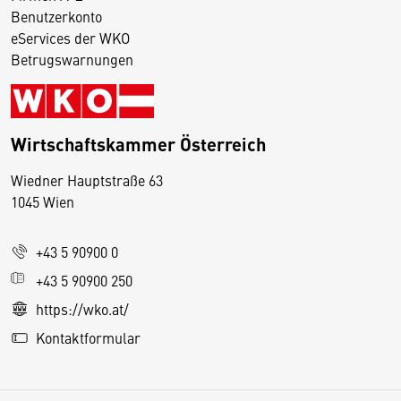
Benutzerkonto
eServices der WKO
Betrugswarnungen
Wirtschaftskammer Österreich
Wiedner Hauptstraße 63
D
1045 Wien
i
e
+43 5 90900 0
s
e
+43 5 90900 250
S
https://wko.at/
e
Kontaktformular
it
e