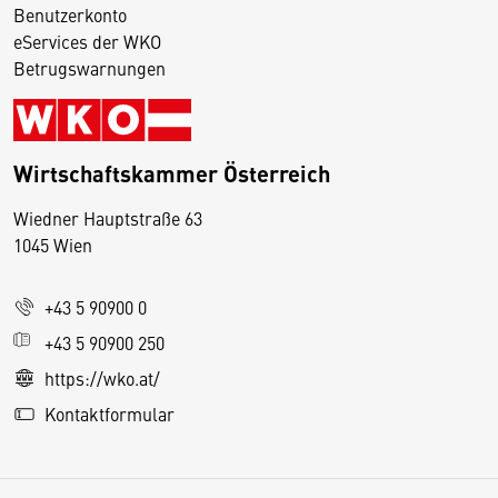
Benutzerkonto
eServices der WKO
Betrugswarnungen
Wirtschaftskammer Österreich
Wiedner Hauptstraße 63
D
1045 Wien
i
e
+43 5 90900 0
s
e
+43 5 90900 250
S
https://wko.at/
e
Kontaktformular
it
e
v