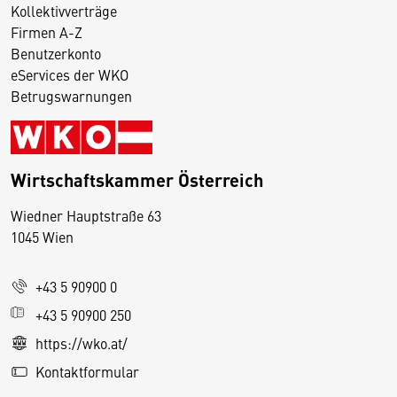
Kollektivverträge
Firmen A-Z
Benutzerkonto
eServices der WKO
Betrugswarnungen
Wirtschaftskammer Österreich
Wiedner Hauptstraße 63
D
1045 Wien
i
e
+43 5 90900 0
s
e
+43 5 90900 250
S
https://wko.at/
e
Kontaktformular
it