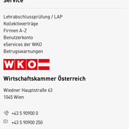
Lehrabschlussprüfung / LAP
Kollektivverträge
Firmen A-Z
Benutzerkonto
eServices der WKO
Betrugswarnungen
Wirtschaftskammer Österreich
Wiedner Hauptstraße 63
D
1045 Wien
i
e
+43 5 90900 0
s
e
+43 5 90900 250