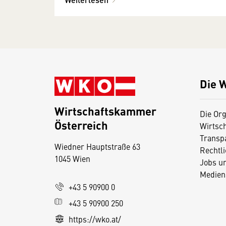
Die 
Wirtschaftskammer
Die Org
Österreich
Wirtsc
D
Transp
Wiedner Hauptstraße 63
i
Rechtl
1045 Wien
Jobs u
e
Medien
s
+43 5 90900 0
e
+43 5 90900 250
S
e
https://wko.at/