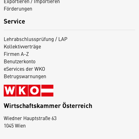
Exportieren / Importieren
Förderungen
Service
Lehrabschlussprüfung / LAP
Kollektivverträge
Firmen A-Z
Benutzerkonto
eServices der WKO
Betrugswarnungen
Wirtschaftskammer Österreich
Wiedner Hauptstraße 63
D
1045 Wien
i
e