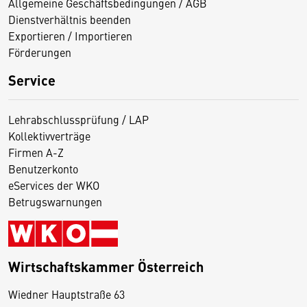
Allgemeine Geschäftsbedingungen / AGB
Dienstverhältnis beenden
Exportieren / Importieren
Förderungen
Service
Lehrabschlussprüfung / LAP
Kollektivverträge
Firmen A-Z
Benutzerkonto
eServices der WKO
Betrugswarnungen
Wirtschaftskammer Österreich
Wiedner Hauptstraße 63
D