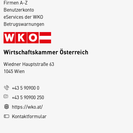
Firmen A-Z
Benutzerkonto
eServices der WKO
Betrugswarnungen
Wirtschaftskammer Österreich
Wiedner Hauptstraße 63
D
1045 Wien
i
e
+43 5 90900 0
s
e
+43 5 90900 250
S
https://wko.at/
e
Kontaktformular
it
e