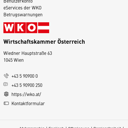
Benutzerkonto
eServices der WKO
Betrugswarnungen
Wirtschaftskammer Österreich
Wiedner Hauptstraße 63
D
1045 Wien
i
e
+43 5 90900 0
s
e
+43 5 90900 250
S
https://wko.at/
e
Kontaktformular
it
e
v