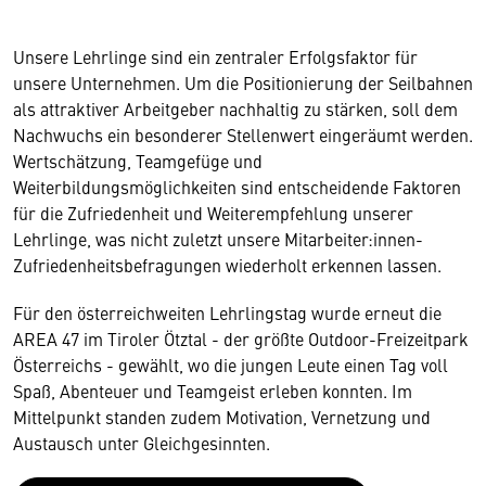
Unsere Lehrlinge sind ein zentraler Erfolgsfaktor für
unsere Unternehmen. Um die Positionierung der Seilbahnen
als attraktiver Arbeitgeber nachhaltig zu stärken, soll dem
Nachwuchs ein besonderer Stellenwert eingeräumt werden.
Wertschätzung, Teamgefüge und
Weiterbildungsmöglichkeiten sind entscheidende Faktoren
für die Zufriedenheit und Weiterempfehlung unserer
Lehrlinge, was nicht zuletzt unsere Mitarbeiter:innen-
Zufriedenheitsbefragungen wiederholt erkennen lassen.
Für den österreichweiten Lehrlingstag wurde erneut die
AREA 47 im Tiroler Ötztal - der größte Outdoor-Freizeitpark
Wir benötigen Ihre Zustimmung
Österreichs - gewählt, wo die jungen Leute einen Tag voll
Spaß, Abenteuer und Teamgeist erleben konnten. Im
Hier würden wir Ihnen gerne einen externen
Mittelpunkt standen zudem Motivation, Vernetzung und
Inhalt anzeigen. Dafür benötigen wir allerdings
Austausch unter Gleichgesinnten.
Ihre Zustimmung, da Ihr Browser
personenbezogene technische Daten zu Geräten