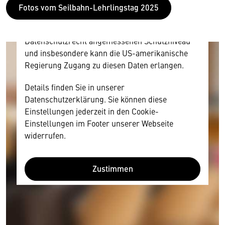
und Nutzerverhalten mitunter mit US-
Fotos vom Seilbahn-Lehrlingstag 2025
amerikanischen Anbietern austauscht.
Diese Daten unterliegen keinem dem EU-
Datenschutzrecht angemessenen Schutzniveau
und insbesondere kann die US-amerikanische
Regierung Zugang zu diesen Daten erlangen.
Details finden Sie in unserer
Datenschutzerklärung. Sie können diese
Einstellungen jederzeit in den Cookie-
Einstellungen im Footer unserer Webseite
widerrufen.
Zustimmen