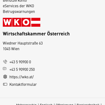
eServices der WKO
Betrugswarnungen
Wirtschaftskammer Österreich
Wiedner Hauptstraße 63
D
1045 Wien
i
e
+43 5 90900 0
s
e
+43 5 90900 250
S
https://wko.at/
e
Kontaktformular
it
e
v
Mehrsprachig
Englisch
Offenlegung
Barrierefreiheit