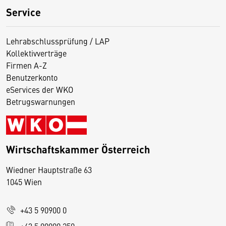
Service
Lehrabschlussprüfung / LAP
Kollektivverträge
Firmen A-Z
Benutzerkonto
eServices der WKO
Betrugswarnungen
Wirtschaftskammer Österreich
Wiedner Hauptstraße 63
D
1045 Wien
i
e
+43 5 90900 0
s