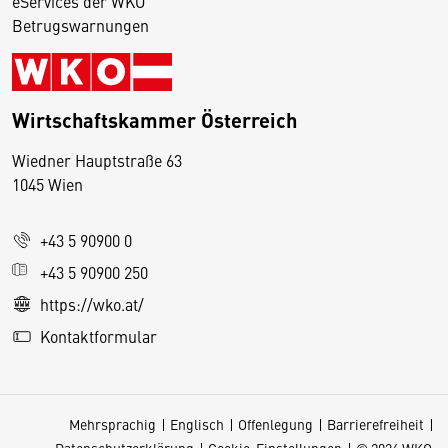
eServices der WKO
Betrugswarnungen
Wirtschaftskammer Österreich
Wiedner Hauptstraße 63
D
1045 Wien
i
e
+43 5 90900 0
s
e
+43 5 90900 250
S
https://wko.at/
e
Kontaktformular
it
e
v
Mehrsprachig
Englisch
Offenlegung
Barrierefreiheit
e
Datenschutzerklärung
Cookie-Einstellungen
© 2026 WKO