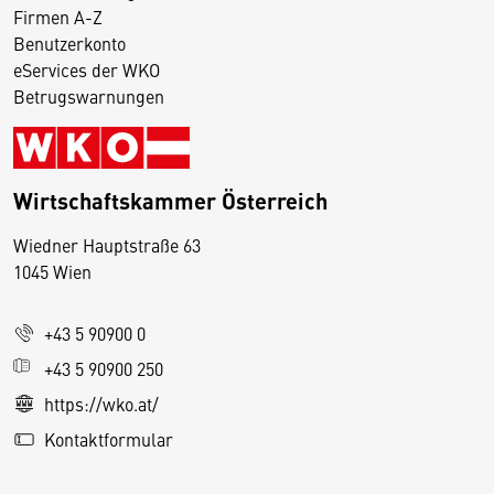
Firmen A-Z
Benutzerkonto
eServices der WKO
Betrugswarnungen
Wirtschaftskammer Österreich
Wiedner Hauptstraße 63
D
1045 Wien
i
e
+43 5 90900 0
s
e
+43 5 90900 250
S
https://wko.at/
e
Kontaktformular
it
e