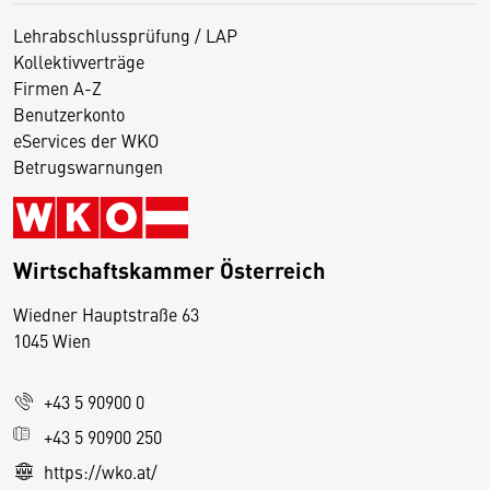
Lehrabschlussprüfung / LAP
Kollektivverträge
Firmen A-Z
Benutzerkonto
eServices der WKO
Betrugswarnungen
Wirtschaftskammer Österreich
Wiedner Hauptstraße 63
D
1045 Wien
i
e
+43 5 90900 0
s
e
+43 5 90900 250
S
https://wko.at/