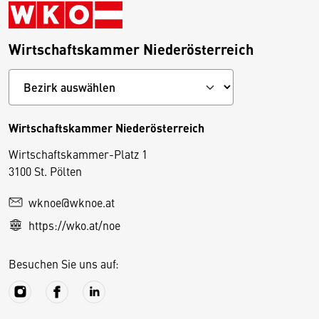
Wirtschaftskammer Niederösterreich
Wirtschaftskammer Niederösterreich
Wirtschaftskammer-Platz 1
D
3100 St. Pölten
i
wknoe@wknoe.at
e
https://wko.at/noe
s
e
Besuchen Sie uns auf:
S
e
it