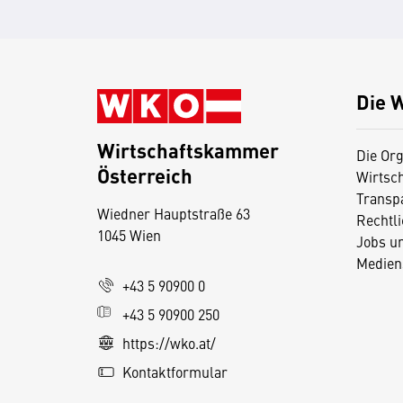
Die 
Wirtschaftskammer
Die Org
Österreich
Wirtsc
D
Transp
Wiedner Hauptstraße 63
i
Rechtl
1045 Wien
Jobs u
e
Medien
s
+43 5 90900 0
e
+43 5 90900 250
S
e
https://wko.at/
it
Kontaktformular
e