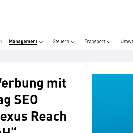
n
Steuern
Transport
Umwe
Management
erbung mit
ag SEO
Nexus Reach
bH“