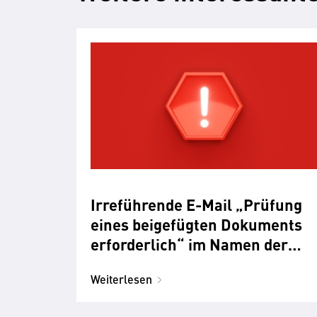
Irreführende E-Mail „Prüfung
eines beigefügten Dokuments
erforderlich“ im Namen der
WKO | Misleading email
Weiterlesen
claiming to be from WKO