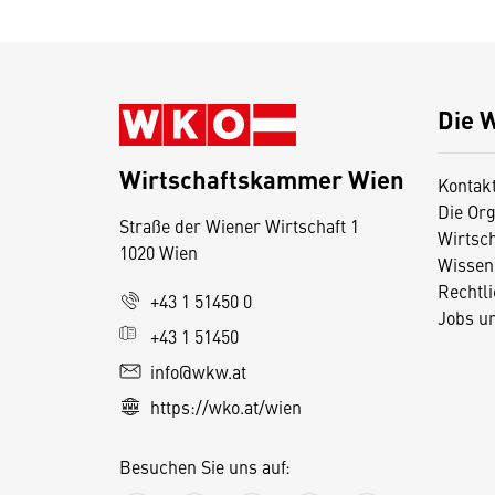
Die 
Wirtschaftskammer Wien
Kontak
Die Org
Straße der Wiener Wirtschaft 1
Wirtsc
1020 Wien
Wissen
Rechtl
D
+43 1 51450 0
Jobs u
i
+43 1 51450
e
info@wkw.at
s
https://wko.at/wien
e
S
Besuchen Sie uns auf:
e