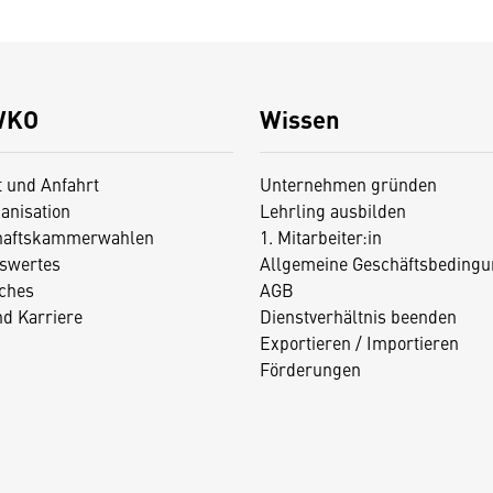
WKO
Wissen
t und Anfahrt
Unternehmen gründen
anisation
Lehrling ausbilden
haftskammerwahlen
1. Mitarbeiter:in
swertes
Allgemeine Geschäftsbedingu
iches
AGB
nd Karriere
Dienstverhältnis beenden
Exportieren / Importieren
Förderungen