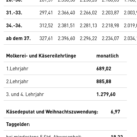
31.-33.
297,41
2.366,40
2.266,02
2.203,87
2.003,
34.-36.
312,52
2.381,51
2.281,13
2.218,98
2.019,
ab dem 37.
327,61
2.396,60
2.296,22
2.234,07
2.034,
Molkerei- und Käsereilehrlinge
monatlich
1.Lehrjahr
689,02
2.Lehrjahr
885,88
3. und 4. Lehrjahr
1.279,60
Käsedeputat und Weihnachtszuwendung:
6,97
Taggelder:
bei mindestens 5 Std. Abwesenheit:
18,22