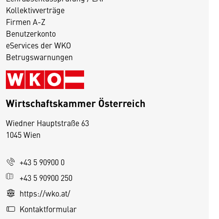
Kollektivverträge
Firmen A-Z
Benutzerkonto
eServices der WKO
Betrugswarnungen
Wirtschaftskammer Österreich
Wiedner Hauptstraße 63
D
1045 Wien
i
e
+43 5 90900 0
s
e
+43 5 90900 250
S
https://wko.at/
e
Kontaktformular
it