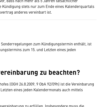
vor, dass nach mehr als 5 Jahren tatsächlicher
ie Kündigung stets nur zum Ende eines Kalenderquartals
svertrag anderes vereinbart ist.
ne Sonderregelungen zum Kündigungstermin enthält, ist
gungstermins zum 15. und Letzten eines jeden
svereinbarung zu beachten?
ofes (OGH 26.8.2009, 9 ObA 92/09h) ist die Vereinbarung
Letzten eines jeden Kalendermonats auch mittels
bsvereinbarung zu erfüllen. Insbesondere muss die