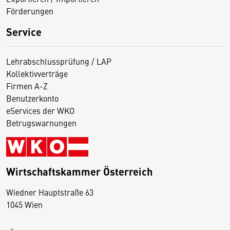
Förderungen
Service
Lehrabschlussprüfung / LAP
Kollektivverträge
Firmen A-Z
Benutzerkonto
eServices der WKO
Betrugswarnungen
Wirtschaftskammer Österreich
Wiedner Hauptstraße 63
D
1045 Wien
i
e