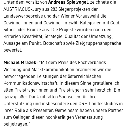
Unter dem Vorsitz von
Andreas Spielvogel
, zeichnete die
AUSTRIACUS-Jury aus 283 Siegerprojekten der
Landeswerbepreise und der Wiener Vorauswahl die
Gewinnerinnen und Gewinner in zwölf Kategorien mit Gold,
Silber oder Bronze aus. Die Projekte wurden nach den
Kriterien Kreativität, Strategie, Qualität der Umsetzung,
Aussage am Punkt, Botschaft sowie Zielgruppenansprache
bewertet.
Michael Mrazek
: "Mit dem Preis des Fachverbands
Werbung und Marktkommunikation prämieren wir die
hervorragenden Leistungen der österreichischen
Kommunikationswirtschaft. In diesem Sinne gratuliere ich
allen Preisträgerinnen und Preisträgern sehr herzlich. Ein
ganz großer Dank gilt allen Sponsoren für ihre
Wir benötigen Ihre Zustimmung
Unterstützung und insbesondere den ORF-Landesstudios in
ihrer Rolle als Presenter. Gemeinsam haben unsere Partner
Hier würden wir Ihnen gerne einen externen
zum Gelingen dieser hochkarätigen Veranstaltung
Inhalt anzeigen. Dafür benötigen wir allerdings
beigetragen."
Ihre Zustimmung, da Ihr Browser