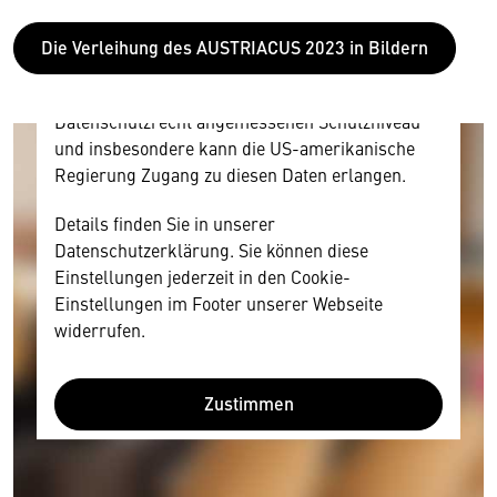
personenbezogene technische Daten zu Geräten
und Nutzerverhalten mitunter mit US-
Die Verleihung des AUSTRIACUS 2023 in Bildern
amerikanischen Anbietern austauscht.
Diese Daten unterliegen keinem dem EU-
Datenschutzrecht angemessenen Schutzniveau
und insbesondere kann die US-amerikanische
Regierung Zugang zu diesen Daten erlangen.
Details finden Sie in unserer
Datenschutzerklärung. Sie können diese
Einstellungen jederzeit in den Cookie-
Einstellungen im Footer unserer Webseite
widerrufen.
Zustimmen