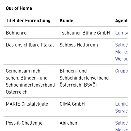
Out of Home
Titel der Einreichung
Kunde
Agentu
Bühnenreif
Tschauner Bühne GmbH
Lumsde
Das unsichtbare Plakat
Schloss Hellbrunn
Salic /
Marke,
Werbu
Gemeinsam mehr
Blinden- und
Gruppe
sehen. Blinden- und
Sehbehindertenverband
Sehbehindertenverband
Österreich (BSVÖ)
Österreich
MARIE Ortstafelgate
CIMA GmbH
Lunik2 
Service
Post-it-Challenge
Abraham
Salic /
Marke,