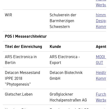
Werbu
WIR
Schulverein der
himmel.
Barmherzigen
Design
Schwestern
Kommun
POS I Messearchitektur
Titel der Einreichung
Kunde
Agentu
ARS Electronica in
ARS Electronica -
MOOI D
Berlin
Export
GUT
Delacon Messestand
Delacon Biotechnik
Heidlm
IPPE 2018
GmbH
Kommun
"Phytogenesis"
Gletscher.Leben
Großglockner
Furchti
Hochalpenstraßen AG
Werbep