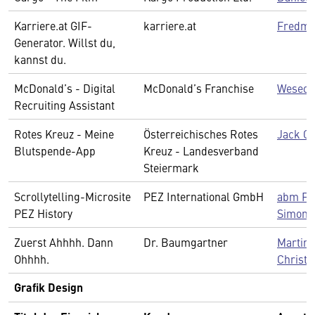
Karriere.at GIF-
karriere.at
Fredma
Generator. Willst du,
kannst du.
McDonald’s - Digital
McDonald’s Franchise
Weseo D
Recruiting Assistant
Rotes Kreuz - Meine
Österreichisches Rotes
Jack C
Blutspende-App
Kreuz - Landesverband
Steiermark
Scrollytelling-Microsite
PEZ International GmbH
abm Fe
PEZ History
Simon
Zuerst Ahhhh. Dann
Dr. Baumgartner
Martin
Ohhhh.
Christi
Grafik Design