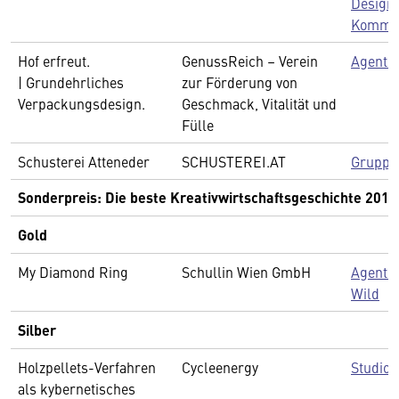
Design
Kommun
Hof erfreut.
GenussReich – Verein
Agentu
| Grundehrliches
zur Förderung von
Verpackungsdesign.
Geschmack, Vitalität und
Fülle
Schusterei Atteneder
SCHUSTEREI.AT
Gruppe
Sonderpreis: Die beste Kreativwirtschaftsgeschichte 2019
Gold
My Diamond Ring
Schullin Wien GmbH
Agentur
Wild
Silber
Holzpellets-Verfahren
Cycleenergy
Studio
als kybernetisches