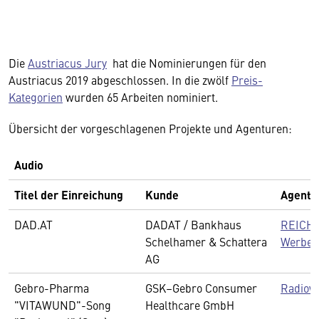
Die
Austriacus Jury
hat die Nominierungen für den
Austriacus 2019 abgeschlossen. In die zwölf
Preis-
Kategorien
wurden 65 Arbeiten nominiert.
Übersicht der vorgeschlagenen Projekte und Agenturen:
Audio
Titel der Einreichung
Kunde
Agentu
DAD.AT
DADAT / Bankhaus
REICH
Schelhamer & Schattera
Werbea
AG
Gebro-Pharma
GSK–Gebro Consumer
Radiow
"VITAWUND"-Song
Healthcare GmbH