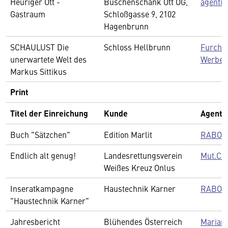
Heuriger Ott -
Buschenschank Ott OG,
agentu
Gastraum
Schloßgasse 9, 2102
Hagenbrunn
SCHAULUST Die
Schloss Hellbrunn
Furchti
unerwartete Welt des
Werbep
Markus Sittikus
Print
Titel der Einreichung
Kunde
Agentu
Buch "Sätzchen"
Edition Marlit
RABOL
Endlich alt genug!
Landesrettungsverein
Mut.Cre
Weißes Kreuz Onlus
Inseratkampagne
Haustechnik Karner
RABOL
"Haustechnik Karner"
Jahresbericht
Blühendes Österreich
Marian