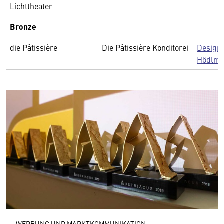
Lichttheater
Bronze
die Pâtissière
Die Pâtissière Konditorei
Designs
Hödlmo
WERBUNG UND MARKTKOMMUNIKATION