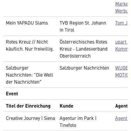
Marke,
Werbu
Mein YAPADU Slams
TVB Region St. Johann
Tom Ja
in Tirol
Rotes Kreuz // Nicht
Österreichisches Rotes
upart 
käuflich. Nur freiwillig.
Kreuz - Landesverband
Kommun
Oberösterreich
Salzburger
Salzburger Nachrichten
WUGER
Nachrichten: "Die Welt
MOTIO
der Nachrichten"
Event
Titel der Einreichung
Kunde
Agentu
Creative Journey | Siena
Agentur im Park |
Agentu
Tinefoto