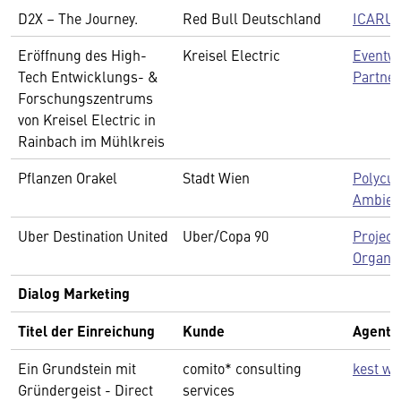
D2X – The Journey.
Red Bull Deutschland
ICARU
Eröffnung des High-
Kreisel Electric
Eventwe
Tech Entwicklungs- &
Partner
Forschungszentrums
von Kreisel Electric in
Rainbach im Mühlkreis
Pflanzen Orakel
Stadt Wien
Polycu
Ambien
Uber Destination United
Uber/Copa 90
Project
Organis
Dialog Marketing
Titel der Einreichung
Kunde
Agentu
Ein Grundstein mit
comito* consulting
kest w
Gründergeist - Direct
services