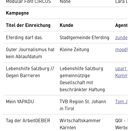
Modular Font CIRCUS
None
Lara D
Kampagne
Titel der Einreichung
Kunde
Agentu
Eferding darf das.
Stadtgemeinde Eferding
zunder
Guter Journalismus hat
Kleine Zeitung
moodley
kein Ablaufdatum
Lebenshilfe Salzburg //
Lebenshilfe Salzburg
upart 
Gegen Barrieren
gemeinnützige
Kommun
Gesellschaft mit
beschränkter Haftung
Mein YAPADU
TVB Region St. Johann
Tom Ja
in Tirol
Tag der ArbeitGEBER
Wirtschaftskammer
QGI - M
Kärnten
Werbea