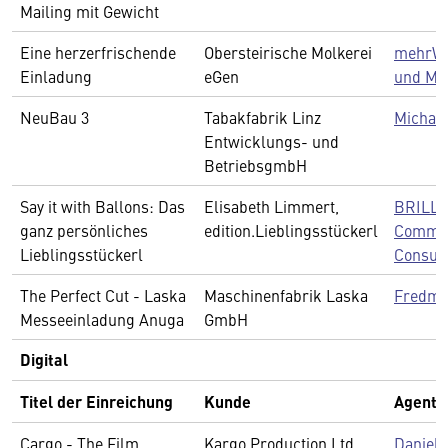
Mailing mit Gewicht
Eine herzerfrischende
Obersteirische Molkerei
mehrW
Einladung
eGen
und Ma
NeuBau 3
Tabakfabrik Linz
Michael
Entwicklungs- und
BetriebsgmbH
Say it with Ballons: Das
Elisabeth Limmert,
BRILLI
ganz persönliches
edition.Lieblingsstückerl
Commun
Lieblingsstückerl
Consult
The Perfect Cut - Laska
Maschinenfabrik Laska
Fredma
Messeeinladung Anuga
GmbH
Digital
Titel der Einreichung
Kunde
Agentu
Cargo - The Film
Kargo Production Ltd.
Daniel 