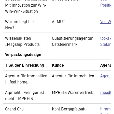
Mit Innovation zur Win-
Positio
Win-Win-Situation
Warum liegt hier
ALMUT
Von Wi
Heu?
Wissenskisten
Qualifizierungsagentur
look! d
„Flagship Products“
Oststeiermark
Stefani
Verpackungsdesign
Titel der Einreichung
Kunde
Agentu
Agentur für Immobilien
Agentur für Immobilien
Agentu
| I feel home.
Alpmehl - weniger ist
MPREIS Warenvertrieb
moodley
mehl - MPREIS
Grand Cru
Kohl Bergapfelsaft
himmel.