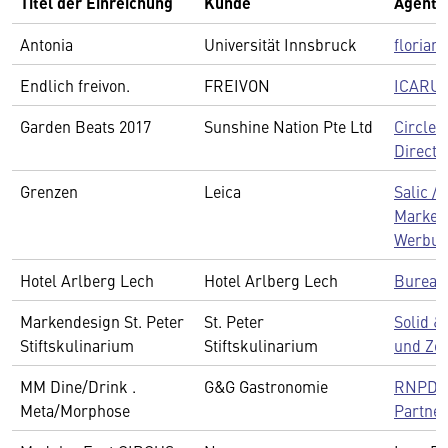
Titel der Einreichung
Kunde
Agentu
Antonia
Universität Innsbruck
florian
Endlich freivon.
FREIVON
ICARU
Garden Beats 2017
Sunshine Nation Pte Ltd
Circle.
Directi
Grenzen
Leica
Salic /
Marke,
Werbu
Hotel Arlberg Lech
Hotel Arlberg Lech
Bureau
Markendesign St. Peter
St. Peter
Solid &
Stiftskulinarium
Stiftskulinarium
und Ze
MM Dine/Drink .
G&G Gastronomie
RNPD -
Meta/Morphose
Partne