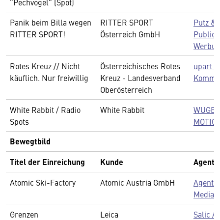
"Pechvogel" (Spot)
Panik beim Billa wegen
RITTER SPORT
Putz & 
RITTER SPORT!
Österreich GmbH
Public 
Werbu
Rotes Kreuz // Nicht
Österreichisches Rotes
upart 
käuflich. Nur freiwillig
Kreuz - Landesverband
Kommun
Oberösterreich
White Rabbit / Radio
White Rabbit
WUGER
Spots
MOTIO
Bewegtbild
Titel der Einreichung
Kunde
Agentu
Atomic Ski-Factory
Atomic Austria GmbH
Agentu
Media
Grenzen
Leica
Salic /