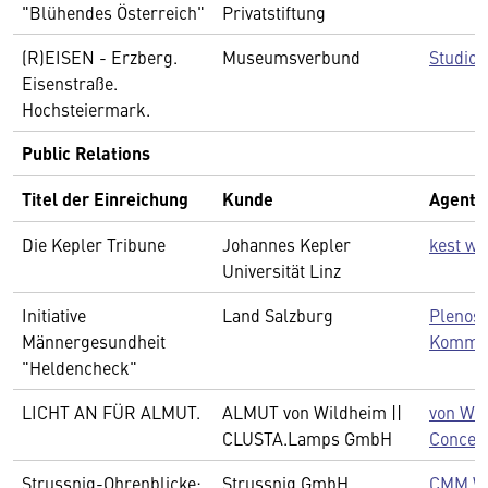
"Blühendes Österreich"
Privatstiftung
(R)EISEN - Erzberg.
Museumsverbund
Studio 
Eisenstraße.
Hochsteiermark.
Public Relations
Titel der Einreichung
Kunde
Agentu
Die Kepler Tribune
Johannes Kepler
kest w
Universität Linz
Initiative
Land Salzburg
Plenos 
Männergesundheit
Kommun
"Heldencheck"
LICHT AN FÜR ALMUT.
ALMUT von Wildheim ||
von Wil
CLUSTA.Lamps GmbH
Concep
Strussnig-Ohrenblicke:
Strussnig GmbH
CMM We