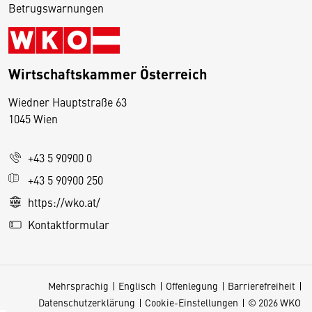
Betrugswarnungen
Wirtschaftskammer Österreich
Wiedner Hauptstraße 63
D
1045 Wien
i
e
+43 5 90900 0
s
e
+43 5 90900 250
S
https://wko.at/
e
Kontaktformular
it
e
v
Mehrsprachig
Englisch
Offenlegung
Barrierefreiheit
e
Datenschutzerklärung
Cookie-Einstellungen
© 2026 WKO
r