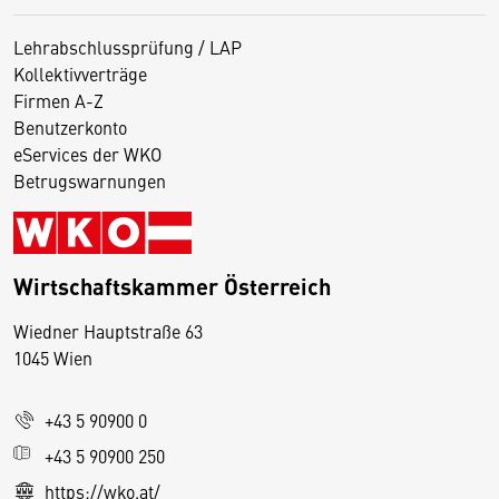
Lehrabschlussprüfung / LAP
Kollektivverträge
Firmen A-Z
Benutzerkonto
eServices der WKO
Betrugswarnungen
Wirtschaftskammer Österreich
Wiedner Hauptstraße 63
D
1045 Wien
i
e
+43 5 90900 0
s
e
+43 5 90900 250
S
https://wko.at/