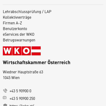
Lehrabschlussprüfung / LAP
Kollektivverträge
Firmen A-Z
Benutzerkonto
eServices der WKO
Betrugswarnungen
Wirtschaftskammer Österreich
Wiedner Hauptstraße 63
D
1045 Wien
i
e
+43 5 90900 0
s
e
+43 5 90900 250
S
https://wko.at/