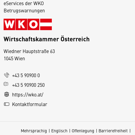
eServices der WKO
Betrugswarnungen
Wirtschaftskammer Österreich
Wiedner Hauptstraße 63
D
1045 Wien
i
e
+43 5 90900 0
s
e
+43 5 90900 250
S
https://wko.at/
e
Kontaktformular
it
e
v
Mehrsprachig
Englisch
Offenlegung
Barrierefreiheit
e