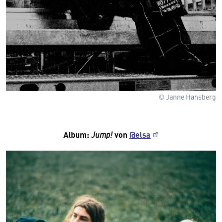
© Janne Hansberg
Album:
Jump!
von
@elsa