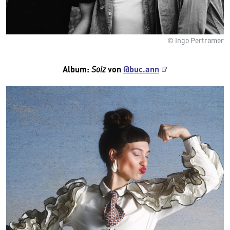
© Ingo Pertramer
Album:
Soiz
von
@buc.ann