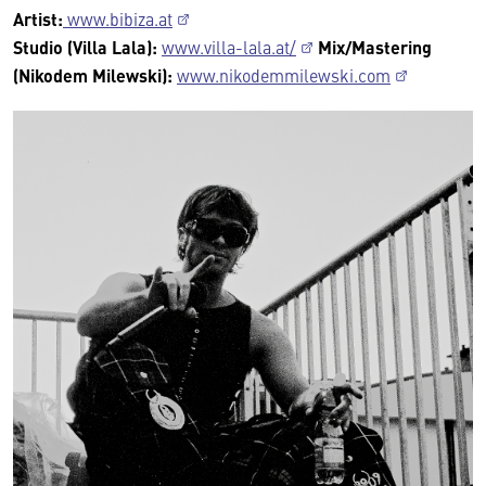
Artist:
www.bibiza.at
Studio (Villa Lala):
www.villa-lala.at/
Mix/Mastering
(Nikodem Milewski):
www.nikodemmilewski.com